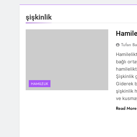
şişkinlik
Hamilel
Tufan Ba
Hamilelikt
bağlı ort
hamilelik
Şişkinlik 
Giderek b
HAMILELIK
şişkinlik 
ve kusm
Read More