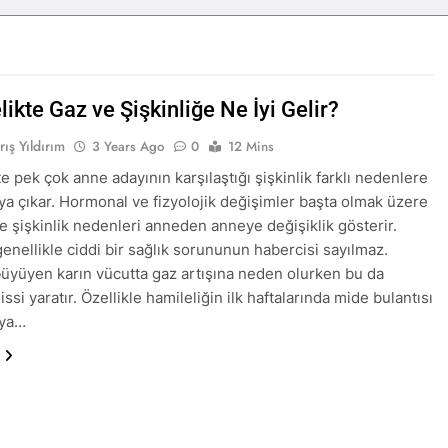
ikte Gaz ve Şişkinliğe Ne İyi Gelir?
rış Yıldırım
3 Years Ago
0
12 Mins
e pek çok anne adayının karşılaştığı şişkinlik farklı nedenlere
aya çıkar. Hormonal ve fizyolojik değişimler başta olmak üzere
te şişkinlik nedenleri anneden anneye değişiklik gösterir.
genellikle ciddi bir sağlık sorununun habercisi sayılmaz.
üyüyen karın vücutta gaz artışına neden olurken bu da
hissi yaratır. Özellikle hamileliğin ilk haftalarında mide bulantısı
aya…