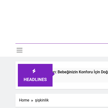
Skip
to
content
Mo
tmeyen Bebek Uyku Tulumları: Bebeğinizin Konforu İçin Doğru
s Ago
HEADLINES
Home
şişkinlik