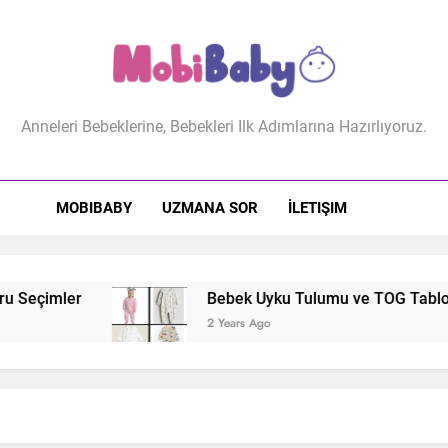
biBaby
Anneleri Bebeklerine, Bebekleri Ilk Adımlarına Hazırlıyoruz.
MOBIBABY
UZMANA SOR
İLETIŞIM
 Seçimler
Bebek Uyku Tulumu ve TOG Tablosu: 
2 Years Ago