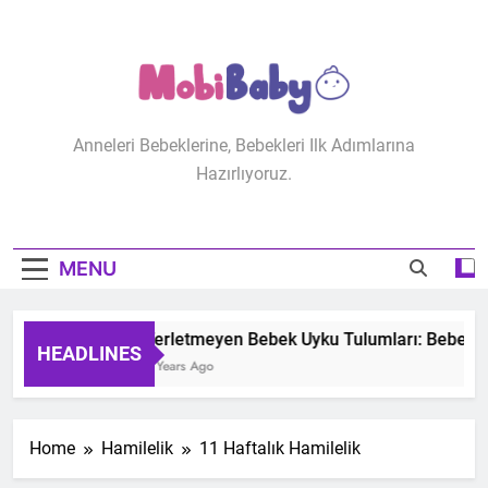
Skip
to
content
MobiBaby
Anneleri Bebeklerine, Bebekleri Ilk Adımlarına
Hazırlıyoruz.
MENU
Terletmeyen Bebek Uyku Tulumları: Bebeğiniz
HEADLINES
2 Years Ago
Home
Hamilelik
11 Haftalık Hamilelik