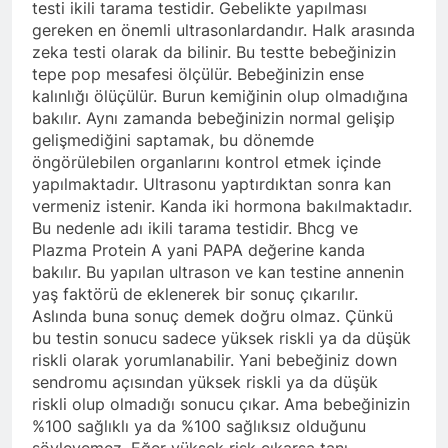
testi ikili tarama testidir. Gebelikte yapılması
gereken en önemli ultrasonlardandır. Halk arasında
zeka testi olarak da bilinir. Bu testte bebeğinizin
tepe pop mesafesi ölçülür. Bebeğinizin ense
kalınlığı ölüçülür. Burun kemiğinin olup olmadığına
bakılır. Aynı zamanda bebeğinizin normal gelişip
gelişmediğini saptamak, bu dönemde
öngörülebilen organlarını kontrol etmek içinde
yapılmaktadır. Ultrasonu yaptırdıktan sonra kan
vermeniz istenir. Kanda iki hormona bakılmaktadır.
Bu nedenle adı ikili tarama testidir. Bhcg ve
Plazma Protein A yani PAPA değerine kanda
bakılır. Bu yapılan ultrason ve kan testine annenin
yaş faktörü de eklenerek bir sonuç çıkarılır.
Aslında buna sonuç demek doğru olmaz. Çünkü
bu testin sonucu sadece yüksek riskli ya da düşük
riskli olarak yorumlanabilir. Yani bebeğiniz down
sendromu açısından yüksek riskli ya da düşük
riskli olup olmadığı sonucu çıkar. Ama bebeğinizin
%100 sağlıklı ya da %100 sağlıksız olduğunu
söyleyemez. Eğer yüksek risk çıkarsa tanı