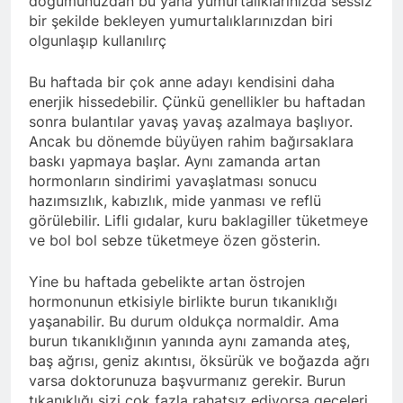
doğumunuzdan bu yana yumurtalıklarınızda sessiz
bir şekilde bekleyen yumurtalıklarınızdan biri
olgunlaşıp kullanılırç
Bu haftada bir çok anne adayı kendisini daha
enerjik hissedebilir. Çünkü genellikler bu haftadan
sonra bulantılar yavaş yavaş azalmaya başlıyor.
Ancak bu dönemde büyüyen rahim bağırsaklara
baskı yapmaya başlar. Aynı zamanda artan
hormonların sindirimi yavaşlatması sonucu
hazımsızlık, kabızlık, mide yanması ve reflü
görülebilir. Lifli gıdalar, kuru baklagiller tüketmeye
ve bol bol sebze tüketmeye özen gösterin.
Yine bu haftada gebelikte artan östrojen
hormonunun etkisiyle birlikte burun tıkanıklığı
yaşanabilir. Bu durum oldukça normaldir. Ama
burun tıkanıklığının yanında aynı zamanda ateş,
baş ağrısı, geniz akıntısı, öksürük ve boğazda ağrı
varsa doktorunuza başvurmanız gerekir. Burun
tıkanıklığı sizi çok fazla rahatsız ediyorsa geceleri