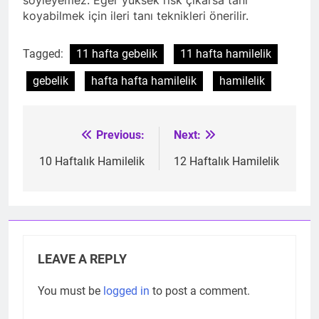
koyabilmek için ileri tanı teknikleri önerilir.
Tagged:
11 hafta gebelik
11 hafta hamilelik
gebelik
hafta hafta hamilelik
hamilelik
Previous:
Next:
Post
navigation
10 Haftalık Hamilelik
12 Haftalık Hamilelik
LEAVE A REPLY
You must be
logged in
to post a comment.