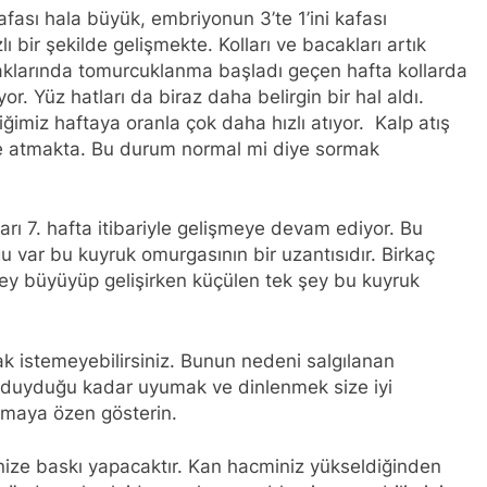
fası hala büyük, embriyonun 3’te 1’ini kafası
 bir şekilde gelişmekte. Kolları ve bacakları artık
klarında tomurcuklanma başladı geçen hafta kollarda
. Yüz hatları da biraz daha belirgin bir hal aldı.
iğimiz haftaya oranla çok daha hızlı atıyor. Kalp atış
ilde atmakta. Bu durum normal mi diye sormak
rı 7. hafta itibariyle gelişmeye devam ediyor. Bu
u var bu kuyruk omurgasının bir uzantısıdır. Birkaç
ey büyüyüp gelişirken küçülen tek şey bu kuyruk
ak istemeyebilirsiniz. Bunun nedeni salgılanan
 duyduğu kadar uyumak ve dinlenmek size iyi
ırmaya özen gösterin.
ize baskı yapacaktır. Kan hacminiz yükseldiğinden