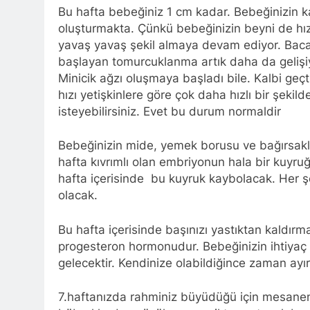
Bu hafta bebeğiniz 1 cm kadar. Bebeğinizin ka
oluşturmakta. Çünkü bebeğinizin beyni de hızlı
yavaş yavaş şekil almaya devam ediyor. Baca
başlayan tomurcuklanma artık daha da gelişiyor
Minicik ağzı oluşmaya başladı bile. Kalbi geçt
hızı yetişkinlere göre çok daha hızlı bir şek
isteyebilirsiniz. Evet bu durum normaldir
Bebeğinizin mide, yemek borusu ve bağırsakla
hafta kıvrımlı olan embriyonun hala bir kuyruğ
hafta içerisinde bu kuyruk kaybolacak. Her ş
olacak.
Bu hafta içerisinde başınızı yastıktan kaldırm
progesteron hormonudur. Bebeğinizin ihtiyaç
gelecektir. Kendinize olabildiğince zaman ay
7.haftanızda rahminiz büyüdüğü için mesanen