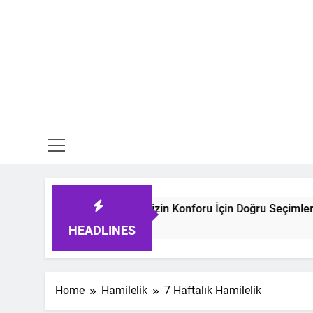
Skip
to
content
Mo
Tulumları: Bebeğinizin Konforu İçin Doğru Seçimler
HEADLINES
Home
Hamilelik
7 Haftalık Hamilelik