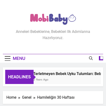
Skip
to
content
MobiBaby
Anneleri Bebeklerine, Bebekleri Ilk Adımlarına
Hazırlıyoruz.
MENU
Terletmeyen Bebek Uyku Tulumları: Bebeğin
HEADLINES
2 Years Ago
Home
Genel
Hamileliğin 30 Haftası