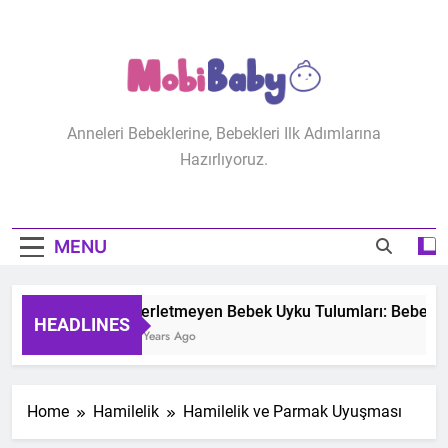
Skip
to
content
MobiBaby
Anneleri Bebeklerine, Bebekleri Ilk Adımlarına
Hazırlıyoruz.
MENU
Terletmeyen Bebek Uyku Tulumları: Bebeğiniz
HEADLINES
2 Years Ago
Home
Hamilelik
Hamilelik ve Parmak Uyuşması