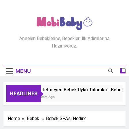
Skip
to
content
MobiBaby
Anneleri Bebeklerine, Bebekleri Ilk Adımlarına
Hazırlıyoruz.
MENU
Terletmeyen Bebek Uyku Tulumları: Bebeğinizin
HEADLINES
2 Years Ago
Home
Bebek
Bebek SPA’sı Nedir?