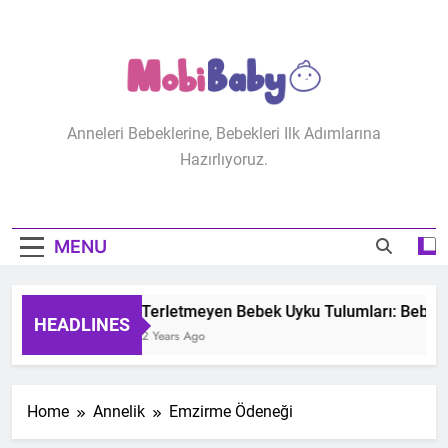
Skip
to
content
MobiBaby
Anneleri Bebeklerine, Bebekleri Ilk Adımlarına
Hazırlıyoruz.
MENU
Terletmeyen Bebek Uyku Tulumları: Bebeğini
HEADLINES
2 Years Ago
Home
Annelik
Emzirme Ödeneği