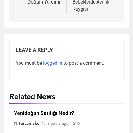
navigation
Doğum Yardımı
Bebeklerde Ayrılık
Kaygısı
LEAVE A REPLY
You must be
logged in
to post a comment.
Related News
Yenidoğan Sarılığı Nedir?
Ferzan Ebe
3 years ago
0